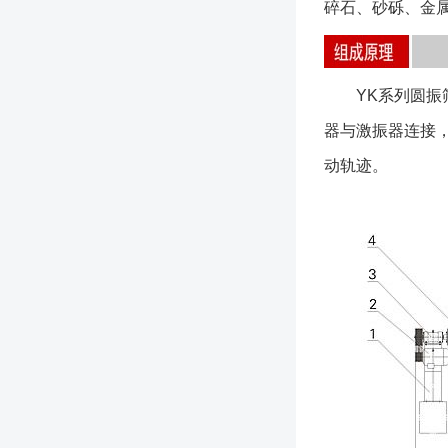
碎石、砂砾、金
YK系列圆振筛
器与激振器连接
动轨迹。