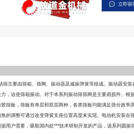
板有单层和双层
立即获
的要求。该系列
座位置高度来实
侧，YK系列圆振
发的产品，该系
石、砂砾、金属
由筛体、筛板、
激振器固定在筛
置在支腿上，电
筛主要由筛箱、筛网、振动器及减振弹簧等组成。振动器安装
用下做近似圆形
簧、橡胶弹簧、
性力，迫使筛箱振动。对于本系列振动筛筛网是主要易损件。根
氨酯筛板、悬臂
橡胶筛板，筛板有单层和双层两种，各类筛板均能满足筛分效率
筛板等组成（如
倾角的调整可通过改变弹簧支座位置高度来实现。电动机安装在筛
的选择是核心关
据用户需要，吸取国内处***技术研制开发的产品，该系列圆
时，请致电厂家