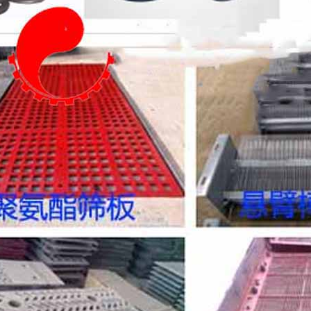
停机。工作过程
常声响，应及时
锂基脂润滑，正
多，否则会引起
现变干或有硬块
次。 ●只有在
或清洁设备。切
例行检查和每隔
请参照振动电机
150小时，必须
常的检查。 ●
松措施，无须在
构和所有连接的
动筛的任何部分
在有聚集送料状