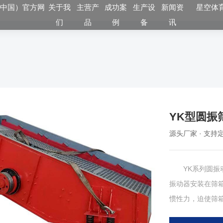
（中国）官方网
关于我
主营产
成功案
生产设
新闻资
星空体育
们
品
例
备
讯
YK型圆振
源头厂家 · 支持定
YK系列圆振动
振动器安装在筛
惯性力，迫使筛
料品种和用户要