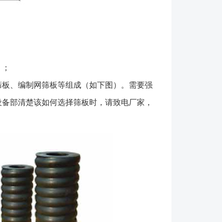
光照，高温，较大的昼夜温度变化或机械性损坏。
装材料，设备均应放置在水平支座或枕木上，避免直接
短期存放，应采用防水帆布覆盖设备；对于长期存放，
的材料覆盖或存放于室内。 为便于运输和现场安
振动筛时可以卸下振动电机，或请厂家**技术人员进
）；
振动筛各部件安装完，检查合格后，可进行试运转，
板、编制网筛板等组成（如下图）。需要强
检查各处的螺栓是否紧固，筛机周围是否有妨碍筛框振
设备部清楚该如何选择筛板时，请致电厂家，
试运转4－6小时，观察筛机运行情况，若发现异常
，应及时停机检查原因，排除故障。试运转时应检查以
振动器轴承的温度，要求*高温度不超过75℃，温升不
2、各处紧固螺栓的紧固情况，发现松动应及时按时拧
运转合格后可投入生产。筛机投入生产后的头两周
处的紧固螺栓重新紧固一遍，以后一个月紧固一
在筛面没有物料的情况下启动，尽量避免带料开机，
才能给料。停机前应先停止给料，待筛面物料排除后再