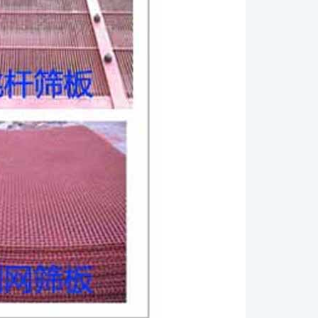
发生完全失效之前进行修复或更换磨损的筛板模块或松
防止损坏其它筛机部件或其他相关设备。 ●及时更
除了处理不当或在弹簧圈中堆积物料之外，在正常情况
长使用寿命，一个弹簧出现故障可表明整套弹簧接近了
建议：如果发现一个弹簧有故障，那么，要更换在该支
簧。 ●在每次换筛板时，要检查侧板、横梁、筛板
和连接板。在任何情况下，均要至少每一个月检查筛板
。