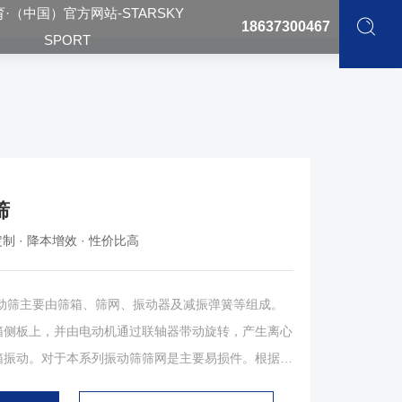
·（中国）官方网站-STARSKY
18637300467
SPORT
筛
制 · 降本增效 · 性价比高
筛主要由筛箱、筛网、振动器及减振弹簧等组成。
箱侧板上，并由电动机通过联轴器带动旋转，产生离心
箱振动。对于本系列振动筛筛网是主要易损件。根据物
求，可采用高锰钢纺织筛网、冲孔筛板和橡胶筛板，筛