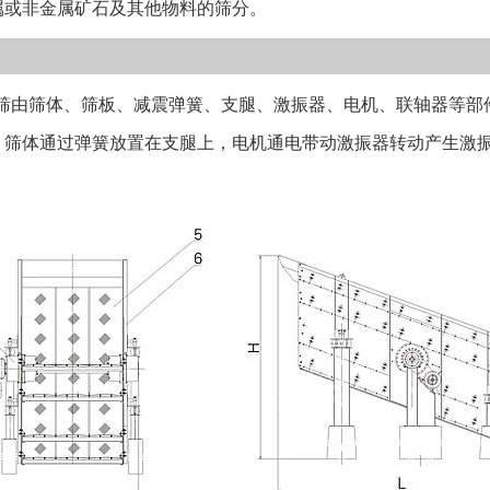
属或非金属矿石及其他物料的筛分。
面倾角较大，常用
孔钢板、锈钢条
要； 3、可通
由筛体、筛板、减震弹簧、支腿、激振器、电机、联轴器等部
果； 4、备品
，筛体通过弹簧放置在支腿上，电机通电带动激振器转动产生激
料器，以达到物
分为单层、双层
缝筛板、聚氨酯
筛机倾角大高度
埋铁或地脚螺栓
计； 产品安装
检查。 打开包
明书和图纸。装
要检查包装箱内
坏，只有当安装
聚氨酯覆层的部