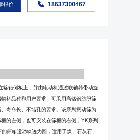
18637300467
两种，各类筛板均能满足筛分效率高、寿命长、不堵孔
取报价
振动筛为座式安装，筛面倾角的调整可通过改变弹簧支
现。电动机安装在筛框的左侧，也可安装在筛框的右
动筛是我厂根据用户需要，吸取国内处***技术研制开
列圆振筛的筛箱运动轨迹为圆，适用于煤、石灰石、碎
或非金属矿石及其他物料的筛分。 YK系列圆振筛
减震弹簧、支腿、激振器、电机、联轴器等部件组成，
体上，电机通过联轴器与激振器连接，筛体通过弹簧放
机通电带动激振器转动产生激振力，筛箱在激振器的作
在筛箱侧板上，并由电动机通过联轴器带动旋
的振动轨迹。 减震弹簧：常用的有螺旋压缩弹
符合弹簧三种规格（如下图）； 筛板：常用的有聚
据物料品种和用户要求，可采用高锰钢纺织筛
棒条筛板、铸造筛板、弹跳杆筛板、梳齿筛板、编制网
高、寿命长、不堵孔的要求。该系列振动筛为
下图）。需要强调的是，振动筛使用的效果好坏，筛板
框的左侧，也可安装在筛框的右侧，YK系列
键。如果您在选用该类型设备部清楚该如何选择筛板
振筛的筛箱运动轨迹为圆，适用于煤、石灰石、
，由技术人员为您选择。 1、该类型设备筛面与地