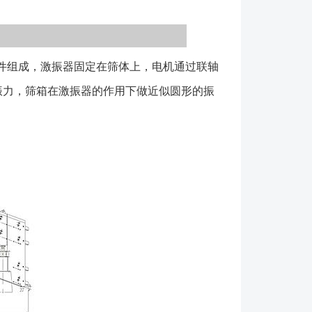
以20-25度较多； 2、筛网可以选择弹跳杆、冲
缝、聚氨酯、编织网等类型筛板，以满足不同需
过调整偏心块夹角改变设备振幅以达到优良的筛分效
件组成，激振器固定在筛体上，电机通过联轴
备件更换容易； 5、宽度2.4米以上设备可配用布
振力，筛箱在激振器的作用下做近似圆形的振
料均匀分布的效果； 产品型号说明： 1、筛机
或多层； 2、常用筛网分为弹跳杆、钢板冲孔、条
筛板、或编织网筛网等类型筛网； 3、选用该类型
偏高应注意空间尺寸是否允许； 4、基础可做成预
两种类型； 5、设备不局限以上型号，可以非标设
前应仔细阅读产品的使用说明书，严格按照要求安装
装箱或开始安装振动筛之前，应彻底检查所提供的说
箱单详细地列明了各包装箱的内容。在接收货物之后，
的物件，然后，重新密封包装箱以免箱内物件损失或损
期间需要这些物件时，才再次开箱。 材质为橡胶或
件，例如橡胶弹簧，（当提供时），必须给予防护，以