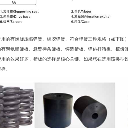
免遭受直接强烈
无论使用何种包
接触地面。对于
则要更结实耐用
装，在运输或安装
的有螺旋压缩弹簧、橡胶弹簧、符合弹簧三种规格（如下图
行现场指导。 
聚氨酯筛板、悬臂棒条筛板、铸造筛板、弹跳杆筛板、梳齿筛
试运转前应详细
使用的效果好坏，筛板的选择是核心关键。如果您在选用该类型
动的障碍物。 
选择。
声响或失振现象
下项目： 1、
超过45℃。 
紧。 振动筛试
内，应每周将各
次。 振动筛应
筛机运转平稳后