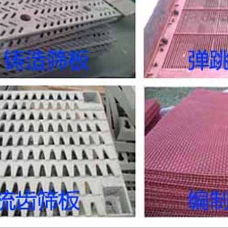
粘附物料。要在
动的筛板模块以
换损坏的弹簧。
下，弹簧具有很
使用期限。我们
承部位的整套弹
支承轨（若有）
支承轨和连接板