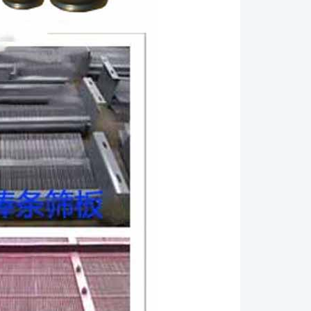
中应经常观察筛机运行情况，如发现运动不正常或有异
停机检查，找出原因，排除故障。振动器轴承采用2号
常情况下，每两个月加注一次润滑脂，加注量不宜过
轴承过热。振动器使用6个月后，检查油脂情况，如发
时，应清洗更换新油脂，轴承应每年清洗检查一
断开筛子驱动装置和进料系统的电源之后，才可维修
勿爬上正在运行的筛子。 ●要遵循执行筛子的每日
150小时运行的系统检查。 ●振动电机的维护细节
使用说明书。 ●作为一般指导要求，设备每运行
检查所有螺栓的紧固性。对于某些筛板结构，需要更经
振动设备上紧固振动电机的安装螺栓均采用双螺母防
螺母与部件之间装上热处理硬化的垫圈。 ●振动结
可运行部件（例如，弹簧等），必须能够正常运行。振
均不应碰撞固定的部件（例如，溜槽，平台），也不应
态下进行工作。 ●要经常地检查筛板并及时地清理