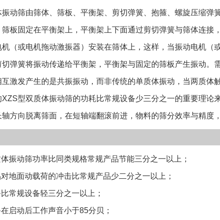
三分之一以上；
振动筛由筛体、筛板、平衡架、剪切弹簧、抱箍、螺旋压缩弹簧
分之一以上； 
，筛板固定在平衡架上，平衡架上下面通过剪切弹簧与筛体连接
类型设备在启动
电机（或电机拖动激振器）安装在筛体上，这样，当振动电机（
命更长、且更换
剪切弹簧将振动传递给平衡架，平衡架与固定的筛板产生振动。
择双层型号前加2
条缝筛板、聚氨
相互激发产生的是共振振动，而非传统的单质体振动，当两质体
调倾角结构； 
XZS型双质体振动筛的功耗比常规设备少三分之一的重要理论来
5、设备不局限
长轴方向脱离筛面，在短轴端翻滚前进，物料的筛分效率与精度，
质体振动筛功率比同类规格常规产品节能三分之一以上；
对地面动载荷的冲击比常规产品少二分之一以上；
比常规设备轻三分之一以上；
在启动后工作声音小于85分贝；