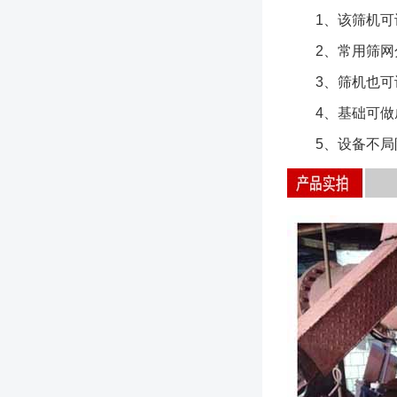
1、该筛机可设计
2、常用筛网分
3、筛机也可设
4、基础可做成
5、设备不局限