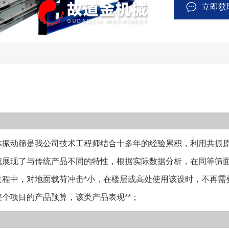
载荷冲击*小，
立即获
装二次减震，给
品表现**； X
簧、抱箍、螺旋
等物件组成，筛
连接，抱箍与筛
（或电机拖动激
激振器）振动时
给平衡架，平衡
振动筛是我公司技术工程师结合十多年的经验累积，利用共振原
力传递的过程中
统的单质体振动
就展现了与传统产品不同的特性，根据实际数据分析，在同等筛
理也是我公司生产
过程中，对地面载荷冲击*小，在楼层或高处使用该设时，不再需
的重要理论来源。
个项目的产品预算，该类产品表现**；
圆长轴方向脱离
**常规产品。 