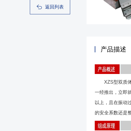
返回列表
产品描述
XZS型双质体
一经推出，立即
以上，且在振动
的安全系数还是整