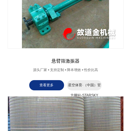
悬臂筛激振器
源头厂家 • 支持定制 • 降本增效 • 性价比高
查看更多
星空体育·（中国）官
方网站-STARSKY
SPORT