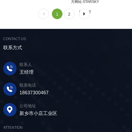
方网站-STARSKY
SPORT
1
2
CONTACT US
联系方式
联系人
王经理
联系电话
18637300467
公司地址
新乡市小店工业区
ATTENTION