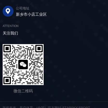
3-5分钟即可完成筛板更换，显著减少了停机维护
动筛的正常运行和使用寿命。 绿色节能，引
水筛，通过脱水筛对物料进行处理，可以确保砂
公司地址
的时间。其筛网具备自清洁功能，可轻松清除粘
领未来 追求筛分效率的同时，故道金机械也
子的质量符合建筑要求，为建筑工程提供高质量
新乡市小店工业区
附在筛网上的物料，预防筛料堵网。此外，脱水
积极响应国家环保政策，部分直线筛筛体采用全
的建筑材料。 在食品行业中，脱水筛可以用
筛还配备了橡胶隔振弹簧作为减震装置，很好地
封闭设计，降低噪音与粉尘污染，为构建绿色建
于水果、蔬菜沥水，还可以用于果汁、酒类、调
ATTENTION
降低设备运行时产生的噪音，为用户创造更加舒
材产业贡献力量。 如今，故道金机械直线筛
味品等液态食品的过滤和分离，为后续食材储
适的工作环境。 脱水筛体积相对较小，单位
关注我们
已广泛应用于各类建材物料的筛分作业中，成为
存、运输及使用提供便利。 ▲故道金机械双
面积处理量大，可够满足多种物料的脱水作业的
了众多建材企业的信赖之选。如果您也希望提升
层高频脱水振动筛 说了这么多，相信大家对
要求，支持24小时不间断的连续干排作业，提升
建材物料的筛分效率，欢迎随时星空体育·（中
脱水筛的重要性有了更加清晰地认识，在产品采
生产线脱水效率。 ▲脱水振动筛 脱水筛
国）官方网站-STARSKY SPORT，故道金机械
购时，也一定要擦亮眼睛。故道金机械深耕振动
适用于金属矿山、非金属矿山以及煤矿等领域的
将提供高质量的产品，竭诚为您服务！
筛分行业多年，拥有丰富的生产经验和出色的技
尾矿处理。通过脱水筛的处理，尾矿的含水量大
术实力，我们生产的脱水筛产品，品质稳定，生
大降低，干排效果好，为矿山企业带来了显著的
产效率高，使用维护便利，能够满足不同行业，
经济效益和社会效益。脱水筛同样适用于电力、
不同客户的多样化需求，助力生产提效。
制糖、制盐、污水厂等领域，助力对细颗粒物料
的干湿分级、脱水、脱介、脱泥。
微信二维码
版权所有 星空体育·（中国）官方网站-STARSKY SPORT