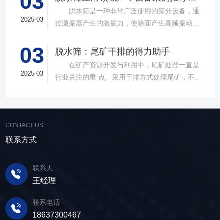
03
款高质量直线筛设备，以稳定的筛分质量，强大
脱水筛是一种非常广泛使用的筛分设备，通
的处理能力，提供建材砂石物料筛分解决方
2025-03
过激振器产生的激振力，使筛面产生高频振动，
案。 ▲故道金机械直线振动筛 布局合
物料在筛面上受到连续抛掷，从而实现固体颗粒
理，精准分级 故道金机械拥有强大的技术团
03
与液体之间的分离。在多个行业中，脱水筛都发
脱水筛：尾矿干排的得力助手
队，产品设计时考虑机械结构、动力学特性和操
挥着不可或缺的作用。故道金机械带大家一起了
在矿产资源开发与利用中，尾矿处理一直是
作便捷性，其生产的直线筛产品使用时，物料在
解。 ▲故道金机械单层高频脱水振动筛
2025-03
行业关注的重 点。采用干排方式处理尾矿，不仅
筛面快速且均匀分布，筛孔不堵塞，筛分效率
在采矿业中，脱水筛经常被用于尾矿和精矿的脱
可节约企业生态环境治理资金，减少节能减排和
高，筛分精度高，为建材产品带来稳定可靠的质
水处理。选矿完成后，尾矿处理过程中需要脱水
尾矿库维护费用，还可回收尾矿中的有价成分，
量提升。 智能调控，灵活应对 故道金机
筛协助去除多余的水分，以便于尾矿的堆放或再
提高企业经济效益。尾矿干排过程中，少不了振
械直线筛可加装plc控制系统，实现远程操控。用
利用；在精矿进行进一步加工前，也需要通过脱
CONTACT US
动筛分设备的助力，脱水筛，凭借强大的性能优
户可根据实际需求轻松调整振幅、频率等筛分参
水筛进行脱水处理，以提高其品质和后续加工效
势，成为了尾矿干排系统中经常使用的明星产
联系方式
数，使故道金机械直线筛能够轻松应对不同材质
率。 在煤炭行业中，脱水筛主要用于煤泥的
品。 ▲脱水振动筛 脱水筛，专为处理含
与粒度的筛分挑战，提升筛分效率。 坚实耐
脱水处理。煤泥是煤炭洗选过程中的副产品，含
水物料而生，该设备通过激振器产生的激振力，
用，维护省心 故道金机械直线振动筛优选高
联系人
有大量的水分，使用脱水筛进行处理，可以将煤
使筛面产生高频振动，含水物料进入振动筛后，
质量材料，生产环节层层把控，生产出的振动筛
王经理
泥中的水分去除，使其达到后续加工的要
在筛面上受到连续抛掷，从而实现固体颗粒与液
产品筛体强度高，坚实耐用，可长时间高强度稳
求。 在建筑行业中，脱水筛被广泛应用于砂
体之间的分离。 脱水筛筛板采用模块式设
定作业。另外，该直线筛设备维护保养便捷，只
联系电话
石料厂的水洗砂脱水处理。水洗砂在生产过程中
计，无需螺栓即可安装，维护更换便捷，仅需要
需要定期检查、清洁、添加润滑油，即可保证振
18637300467
需要去除表面的泥土和杂质，这时候就需要用脱