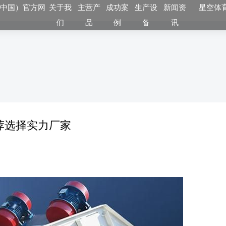
（中国）官方网
关于我
主营产
成功案
生产设
新闻资
星空体育
们
品
例
备
讯
荐选择实力厂家