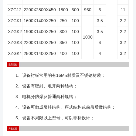
XZG12
2200X2800X450
1800
500
960
5
11
XZGK1
1600X1400X250
250
100
3.5
2.2
XZGK2
1900X1400X250
300
100
3.5
2.2
1000
XZGK3
2200X1400X250
350
100
4
3.2
XZGK4
2500X1400X250
400
100
4
3.2
1、设备衬板常用的有16Mn材质及不锈钢材质；
2、设备有密封、敞开两种结构；
3、电机分防爆及普通两种规格；
4、设备可做成吊挂结构、座式结构或前吊后做结构；
5、设备不局限以上型号，可以非标设计；