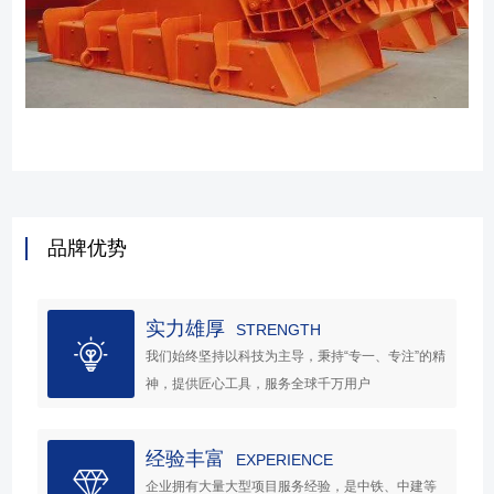
品牌优势
实力雄厚
STRENGTH
我们始终坚持以科技为主导，秉持“专一、专注”的精
神，提供匠心工具，服务全球千万用户
经验丰富
EXPERIENCE
企业拥有大量大型项目服务经验，是中铁、中建等