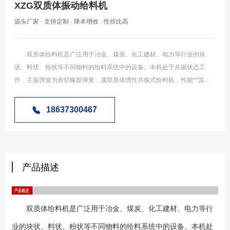
XZG双质体振动给料机
源头厂家 · 支持定制 · 降本增效 · 性价比高
双质体给料机是广泛用于冶金、煤炭、化工建材、电力等行业的块
状、料状、粉状等不同物料的给料系统中的设备。本机处于共振状态工
作，主振弹簧为剪切橡胶弹簧，属双质体惯性共振式给料机，性能**其它
机型，尤其适用水份大物料易粘结，以不烧电机著称. XZG型双质体振
动给料机由料槽、平衡架、剪切弹簧、吊挂、螺旋压缩弹簧、、振动电机
18637300467
（或电机拖动激振器）等物件组成，振动电机连接平衡架通过剪切弹簧与
料槽连接，当振动电机（或电机拖动激振器）振动时，带动平衡架产生振
动，平衡架则通过剪切弹簧将振动传递给料槽。需要特别指出的是，在振
动力传递的过程中，是通过两种质体的相互激发产生的是共振振动，而非
产品描述
传统的单质体振动，当两质体触发共振振动时，激振力瞬间加大，这个原
理也是我公司生产的XZG型双质体振动给料机的功耗比常规设备少三分之
一的重要理论来源。 ● XZG型双质体振动给料机功率比同类规格常规
双质体给料机是广泛用于冶金、煤炭、化工建材、电力等行
产品节能三分之一以上； ● 该类型产品对支撑悬挂动载荷的冲击比常
规产品少二分之一以上； ●该类型设备在启动后工作噪音比普通振动设
业的块状、料状、粉状等不同物料的给料系统中的设备。本机处