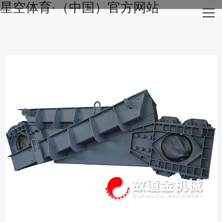
星空体育·（中国）官方网站
网站星空体育·（中国）官方网站
关于我们
主营产品
成功案例
生产设备
新闻资讯
星空体育·（中国）官方网站-STARSKY SPORT