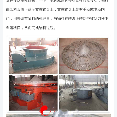
支撑转盘螺栓连接于一体，电机减速机带动支撑转盘转动，物料
架、底座、传动装置、回转支承、小齿轮、圆盘、衬板、套筒、接料槽、
由落料套筒下落至支撑转盘上，支撑转盘上装有手动或电动闸
下料口、调节闸门、刮板和注油管组成。 结构简图如下：
门，用来调节物料的处理量，当物料在转盘上转动中被刮刀推下
至落料口，从而完成给料过程。