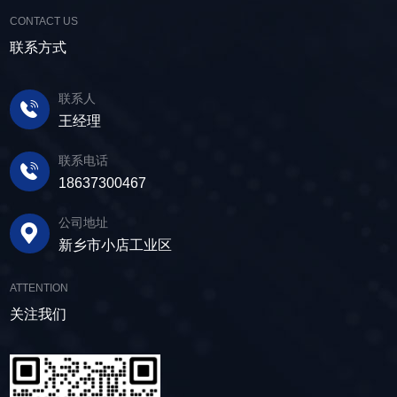
提高企业经济效益。尾矿干排过程中，少不了振
械直线筛可加装plc控制系统，实现远程操控。用
利用；在精矿进行进一步加工前，也需要通过脱
CONTACT US
动筛分设备的助力，脱水筛，凭借强大的性能优
户可根据实际需求轻松调整振幅、频率等筛分参
水筛进行脱水处理，以提高其品质和后续加工效
势，成为了尾矿干排系统中经常使用的明星产
联系方式
数，使故道金机械直线筛能够轻松应对不同材质
率。 在煤炭行业中，脱水筛主要用于煤泥的
品。 ▲脱水振动筛 脱水筛，专为处理含
与粒度的筛分挑战，提升筛分效率。 坚实耐
脱水处理。煤泥是煤炭洗选过程中的副产品，含
水物料而生，该设备通过激振器产生的激振力，
用，维护省心 故道金机械直线振动筛优选高
联系人
有大量的水分，使用脱水筛进行处理，可以将煤
使筛面产生高频振动，含水物料进入振动筛后，
质量材料，生产环节层层把控，生产出的振动筛
王经理
泥中的水分去除，使其达到后续加工的要
在筛面上受到连续抛掷，从而实现固体颗粒与液
产品筛体强度高，坚实耐用，可长时间高强度稳
求。 在建筑行业中，脱水筛被广泛应用于砂
体之间的分离。 脱水筛筛板采用模块式设
定作业。另外，该直线筛设备维护保养便捷，只
联系电话
石料厂的水洗砂脱水处理。水洗砂在生产过程中
计，无需螺栓即可安装，维护更换便捷，仅需要
需要定期检查、清洁、添加润滑油，即可保证振
18637300467
需要去除表面的泥土和杂质，这时候就需要用脱
3-5分钟即可完成筛板更换，显著减少了停机维护
动筛的正常运行和使用寿命。 绿色节能，引
水筛，通过脱水筛对物料进行处理，可以确保砂
公司地址
的时间。其筛网具备自清洁功能，可轻松清除粘
领未来 追求筛分效率的同时，故道金机械也
子的质量符合建筑要求，为建筑工程提供高质量
新乡市小店工业区
附在筛网上的物料，预防筛料堵网。此外，脱水
积极响应国家环保政策，部分直线筛筛体采用全
的建筑材料。 在食品行业中，脱水筛可以用
筛还配备了橡胶隔振弹簧作为减震装置，很好地
封闭设计，降低噪音与粉尘污染，为构建绿色建
于水果、蔬菜沥水，还可以用于果汁、酒类、调
ATTENTION
降低设备运行时产生的噪音，为用户创造更加舒
材产业贡献力量。 如今，故道金机械直线筛
味品等液态食品的过滤和分离，为后续食材储
适的工作环境。 脱水筛体积相对较小，单位
关注我们
已广泛应用于各类建材物料的筛分作业中，成为
存、运输及使用提供便利。 ▲故道金机械双
面积处理量大，可够满足多种物料的脱水作业的
了众多建材企业的信赖之选。如果您也希望提升
层高频脱水振动筛 说了这么多，相信大家对
要求，支持24小时不间断的连续干排作业，提升
建材物料的筛分效率，欢迎随时星空体育·（中
脱水筛的重要性有了更加清晰地认识，在产品采
生产线脱水效率。 ▲脱水振动筛 脱水筛
国）官方网站-STARSKY SPORT，故道金机械
购时，也一定要擦亮眼睛。故道金机械深耕振动