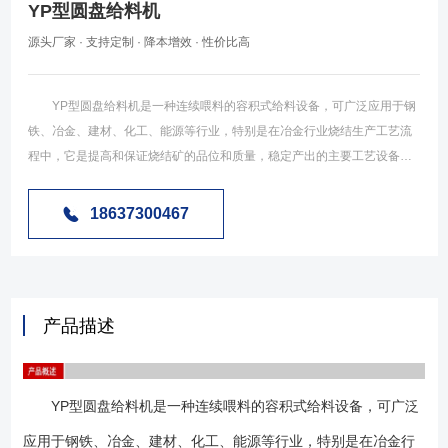
YP型圆盘给料机
源头厂家 · 支持定制 · 降本增效 · 性价比高
YP型圆盘给料机是一种连续喂料的容积式给料设备，可广泛应用于钢
铁、冶金、建材、化工、能源等行业，特别是在冶金行业烧结生产工艺流
程中，它是提高和保证烧结矿的品位和质量，稳定产出的主要工艺设备，
它的正常运行将直接影响到钢铁的产量和质量。它安装于料仓、筒仓、及
斗仓等储存装置的卸料口，依靠物料的重力作用和给料机工作机构的强制
18637300467
作用，将存在仓内的物料卸出并连续均匀地喂入下一装置中。当它停止工
作时，还可以起到存仓闭锁作用。 YP型圆盘给料机是我公司在消化吸
收传统圆盘给料机的技术基础上，结合国内实际情况改进制造的一种高可
靠性、节能型的新型圆盘给料机，在结构上比其它圆盘给料机更合
产品描述
理。 YP型圆盘给料机是由落料套筒、支撑转盘、回转支撑、啮合齿
轮、电机减速机、支架、闸门等组成（如下图），结合齿轮与支撑转盘螺
栓连接于一体，电机减速机带动支撑转盘转动，物料由落料套筒下落至支
YP型圆盘给料机是一种连续喂料的容积式给料设备，可广泛
撑转盘上，支撑转盘上装有手动或电动闸门，用来调节物料的处理量，当
物料在转盘上转动中被刮刀推下至落料口，从而完成给料过程。 1、采
应用于钢铁、冶金、建材、化工、能源等行业，特别是在冶金行