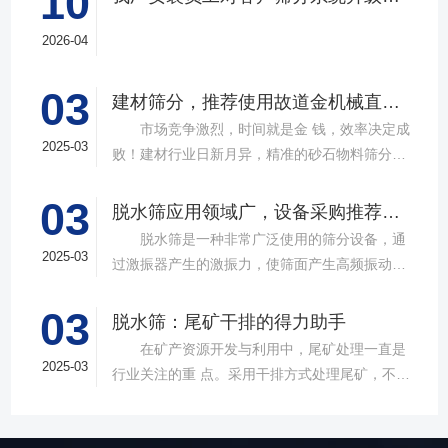
10
2026-04
03
建材筛分，推荐使用故道金机械直线筛
市场竞争激烈，时间就是金 钱，效率决定成
2025-03
败！建材行业日新月异，精准的砂石物料筛分工
具成为了确保工程质量，提升生产效率的关键。
03
故道金机械，深耕振动筛分领域三十载，推出多
脱水筛应用领域广，设备采购推荐选择实力厂家
款高质量直线筛设备，以稳定的筛分质量，强大
脱水筛是一种非常广泛使用的筛分设备，通
的处理能力，提供建材砂石物料筛分解决方
2025-03
过激振器产生的激振力，使筛面产生高频振动，
案。 ▲故道金机械直线振动筛 布局合
物料在筛面上受到连续抛掷，从而实现固体颗粒
理，精准分级 故道金机械拥有强大的技术团
03
与液体之间的分离。在多个行业中，脱水筛都发
脱水筛：尾矿干排的得力助手
队，产品设计时考虑机械结构、动力学特性和操
挥着不可或缺的作用。故道金机械带大家一起了
在矿产资源开发与利用中，尾矿处理一直是
作便捷性，其生产的直线筛产品使用时，物料在
解。 ▲故道金机械单层高频脱水振动筛
2025-03
行业关注的重 点。采用干排方式处理尾矿，不仅
筛面快速且均匀分布，筛孔不堵塞，筛分效率
在采矿业中，脱水筛经常被用于尾矿和精矿的脱
可节约企业生态环境治理资金，减少节能减排和
高，筛分精度高，为建材产品带来稳定可靠的质
水处理。选矿完成后，尾矿处理过程中需要脱水
尾矿库维护费用，还可回收尾矿中的有价成分，
量提升。 智能调控，灵活应对 故道金机
筛协助去除多余的水分，以便于尾矿的堆放或再