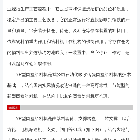
用蜗壳式落料套筒，使出料更为顺畅、平稳； 2、改进了套筒上传统的
业烧结生产工艺流程中，它是提高和保证烧结矿的品位和质量，
扇形调节闸门的结构，使其结构更加简洁可靠； 3、改进了盘面上衬板
和套筒的设计，使其可在正常工作时方便的更换衬板，大大减轻了更换衬
稳定产出的主要工艺设备，它的正常运行将直接影响到钢铁的产
板的工作量，增加了工作效率； 4、采用大直径回转支承结构，承载能
量和质量。它安装于料仓、筒仓、及斗仓等储存装置的卸料口，
力特别大，寿命长； 5、传动机构是依靠本公司多年从事减速器设计制
依靠物料的重力作用和给料机工作机构的强制作用，将存在仓内
造的丰富经验，并结合圆盘料机的实际工况，专门为其量身定做的专用减
速器。全部采用高精度的硬齿面齿轮，传动效率高，运行噪声低，使用寿
的物料卸出并连续均匀地喂入下一装置中。当它停止工作时，还
命长，节能降耗，经济效益明显； 6、采用全封闭式的密封结构，使得
可以起到存仓闭锁作用。
物料全部出料口卸出，不会散落在圆盘四周，保证了现场的清洁； 7、
减速器和回转机构各自独立润滑，均采用高质量的中压齿轮油油池润滑，
YP型圆盘给料机是我公司在消化吸收传统圆盘给料机的技术
保证了机构的无故障运行，而不需要对其进行频繁的日常维护。由于取消
基础上，结合国内实际情况改进制造的一种高可靠性、节能型的
了电机与减速器之间的联轴器，故而从根本上解决了减速器高速轴漏油的
新型圆盘给料机，在结构上比其它圆盘给料机更合理。
问题； 8、电机采用可采用变频电机，调节范围大，可充分调节物料流
量，满足配料要求； 9、套筒内与物料接触的部位全部均采用高分子含
油尼龙衬板；盘面上采用耐磨性能特别好的耐磨铸铁衬板，并在衬板表面
YP型圆盘给料机是由落料套筒、支撑转盘、回转支撑、啮合
铸有花格，在工作中可存储物料，使物料与物料之产生磨擦，大大提高了
衬板的使用寿命； 10、传动机构悬挂在圆盘下面，更换方便，并使整
齿轮、电机减速机、支架、闸门等组成（如下图），结合齿轮与
机结构更为紧凑、占用空间小，基础简单。 YP型圆盘给料机主要由支