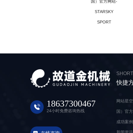
国）官方网站-
STARSKY
SPORT
SHORT
快捷
18637300467
网站星空
24小时免费咨询热线
国）官
成功案
新闻资