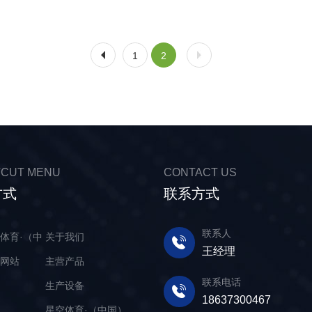
1
2
CUT MENU
CONTACT US
方式
联系方式
联系人
体育·（中
关于我们
王经理
方网站
主营产品
联系电话
例
生产设备
18637300467
讯
星空体育·（中国）