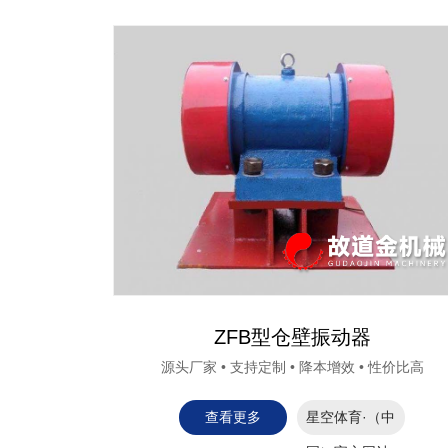
ZFB型仓壁振动器
源头厂家 • 支持定制 • 降本增效 • 性价比高
查看更多
星空体育·（中