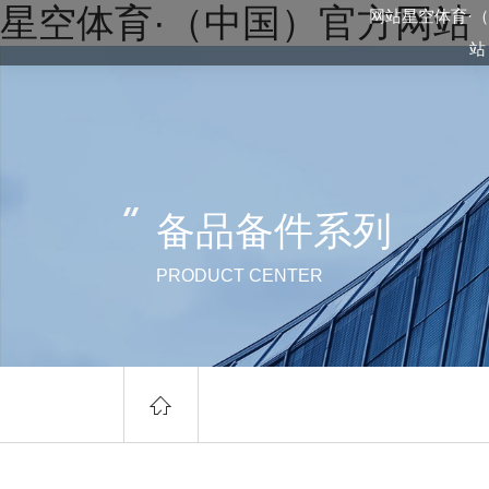
星空体育·（中国）官方网站
网站星空体育·
站
备品备件系列
PRODUCT CENTER