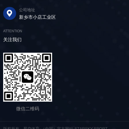
3-5分钟即可完成筛板更换，显著减少了停机维护
动筛的正常运行和使用寿命。 绿色节能，引
水筛，通过脱水筛对物料进行处理，可以确保砂
公司地址
的时间。其筛网具备自清洁功能，可轻松清除粘
领未来 追求筛分效率的同时，故道金机械也
子的质量符合建筑要求，为建筑工程提供高质量
新乡市小店工业区
附在筛网上的物料，预防筛料堵网。此外，脱水
积极响应国家环保政策，部分直线筛筛体采用全
的建筑材料。 在食品行业中，脱水筛可以用
筛还配备了橡胶隔振弹簧作为减震装置，很好地
封闭设计，降低噪音与粉尘污染，为构建绿色建
于水果、蔬菜沥水，还可以用于果汁、酒类、调
ATTENTION
降低设备运行时产生的噪音，为用户创造更加舒
材产业贡献力量。 如今，故道金机械直线筛
味品等液态食品的过滤和分离，为后续食材储
适的工作环境。 脱水筛体积相对较小，单位
关注我们
已广泛应用于各类建材物料的筛分作业中，成为
存、运输及使用提供便利。 ▲故道金机械双
面积处理量大，可够满足多种物料的脱水作业的
了众多建材企业的信赖之选。如果您也希望提升
层高频脱水振动筛 说了这么多，相信大家对
要求，支持24小时不间断的连续干排作业，提升
建材物料的筛分效率，欢迎随时星空体育·（中
脱水筛的重要性有了更加清晰地认识，在产品采
生产线脱水效率。 ▲脱水振动筛 脱水筛
国）官方网站-STARSKY SPORT，故道金机械
购时，也一定要擦亮眼睛。故道金机械深耕振动
适用于金属矿山、非金属矿山以及煤矿等领域的
将提供高质量的产品，竭诚为您服务！
筛分行业多年，拥有丰富的生产经验和出色的技
尾矿处理。通过脱水筛的处理，尾矿的含水量大
术实力，我们生产的脱水筛产品，品质稳定，生
大降低，干排效果好，为矿山企业带来了显著的
产效率高，使用维护便利，能够满足不同行业，
经济效益和社会效益。脱水筛同样适用于电力、
不同客户的多样化需求，助力生产提效。
制糖、制盐、污水厂等领域，助力对细颗粒物料
的干湿分级、脱水、脱介、脱泥。
微信二维码
版权所有 星空体育·（中国）官方网站-STARSKY SPORT