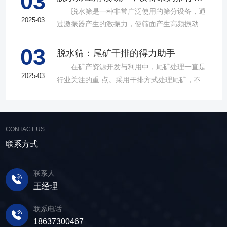
03
款高质量直线筛设备，以稳定的筛分质量，强大
脱水筛是一种非常广泛使用的筛分设备，通
的处理能力，提供建材砂石物料筛分解决方
2025-03
过激振器产生的激振力，使筛面产生高频振动，
案。 ▲故道金机械直线振动筛 布局合
物料在筛面上受到连续抛掷，从而实现固体颗粒
理，精准分级 故道金机械拥有强大的技术团
03
与液体之间的分离。在多个行业中，脱水筛都发
脱水筛：尾矿干排的得力助手
队，产品设计时考虑机械结构、动力学特性和操
挥着不可或缺的作用。故道金机械带大家一起了
在矿产资源开发与利用中，尾矿处理一直是
作便捷性，其生产的直线筛产品使用时，物料在
解。 ▲故道金机械单层高频脱水振动筛
2025-03
行业关注的重 点。采用干排方式处理尾矿，不仅
筛面快速且均匀分布，筛孔不堵塞，筛分效率
在采矿业中，脱水筛经常被用于尾矿和精矿的脱
可节约企业生态环境治理资金，减少节能减排和
高，筛分精度高，为建材产品带来稳定可靠的质
水处理。选矿完成后，尾矿处理过程中需要脱水
尾矿库维护费用，还可回收尾矿中的有价成分，
量提升。 智能调控，灵活应对 故道金机
筛协助去除多余的水分，以便于尾矿的堆放或再
提高企业经济效益。尾矿干排过程中，少不了振
械直线筛可加装plc控制系统，实现远程操控。用
利用；在精矿进行进一步加工前，也需要通过脱
CONTACT US
动筛分设备的助力，脱水筛，凭借强大的性能优
户可根据实际需求轻松调整振幅、频率等筛分参
水筛进行脱水处理，以提高其品质和后续加工效
势，成为了尾矿干排系统中经常使用的明星产
联系方式
数，使故道金机械直线筛能够轻松应对不同材质
率。 在煤炭行业中，脱水筛主要用于煤泥的
品。 ▲脱水振动筛 脱水筛，专为处理含
与粒度的筛分挑战，提升筛分效率。 坚实耐
脱水处理。煤泥是煤炭洗选过程中的副产品，含
水物料而生，该设备通过激振器产生的激振力，
用，维护省心 故道金机械直线振动筛优选高
联系人
有大量的水分，使用脱水筛进行处理，可以将煤
使筛面产生高频振动，含水物料进入振动筛后，
质量材料，生产环节层层把控，生产出的振动筛
王经理
泥中的水分去除，使其达到后续加工的要
在筛面上受到连续抛掷，从而实现固体颗粒与液
产品筛体强度高，坚实耐用，可长时间高强度稳
求。 在建筑行业中，脱水筛被广泛应用于砂
体之间的分离。 脱水筛筛板采用模块式设
定作业。另外，该直线筛设备维护保养便捷，只
联系电话
石料厂的水洗砂脱水处理。水洗砂在生产过程中
计，无需螺栓即可安装，维护更换便捷，仅需要
需要定期检查、清洁、添加润滑油，即可保证振
18637300467
需要去除表面的泥土和杂质，这时候就需要用脱