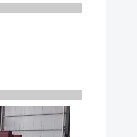
在弹簧圈中堆积物料之外，在正常情况下，弹簧具有很
个弹簧出现故障可表明整套弹簧接近了使用期限。我们
一个弹簧有故障，那么，要更换在该支承部位的整套弹
换筛板时，要检查侧板、横梁、筛板支承轨（若有）
何情况下，均要至少每一个月检查筛板支承轨和连接