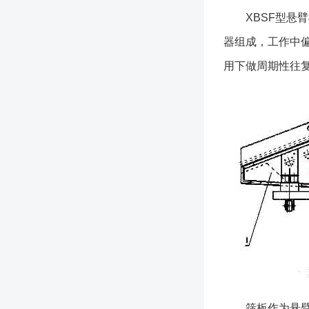
XBSF型悬臂
器组成，工作中
用下做周期性往
筛板作为悬臂棒