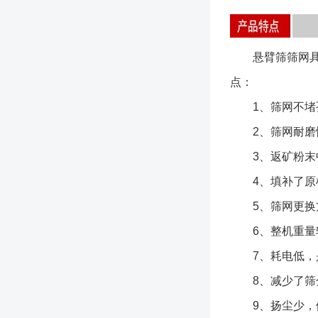
悬臂筛筛网具有
点：
1、筛网不堵孔
2、筛网耐磨性
3、返矿粉末中
4、填补了原梳
5、筛网更换
6、整机重量轻
7、耗电低，是
8、减少了筛分
9、扬尘少，