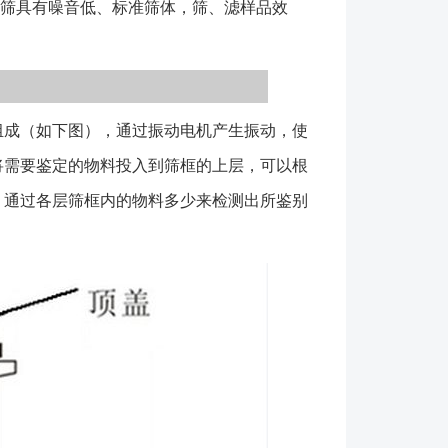
验筛具有噪音低、标准筛体，筛、滤样品效
，冶金，药典，化工建材等行业颗粒物料的**标准筛
 3、网孔**，因按网孔标记所以不同时间生产的同
金属丝编织标准筛，标准筛网孔尺寸方孔可至0.02毫
角孔标准筛网孔尺寸可至0.005毫米（5微米），标准
成（如下图），通过振动电机产生振动，使
H80、不锈钢SUS304．并可经电镀，化学加工可使
时经纬丝结点固定在一起,网孔长期使用不会变
将需要鉴定的物料投入到筛框的上层，可以根
时器 **计时，确保测试结果的准确性和可重复
。通过各层筛框内的物料多少来检测出所鉴别
电机 220v、380v多种电压，满足不同环境需求并
运行，延长检验分析筛使用寿命； 1、设备在选用
及各层的目数； 2、设备材质常用的有碳钢、不锈