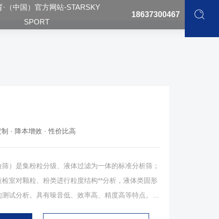
·（中国）官方网站-STARSKY
18637300467
SPORT
制 · 降本增效 · 性价比高
）是集粉粒分级、液体过滤为一体的标准分析筛；
检室对颗粒、粉类进行粒度结构**分析，液体类固形
的测试分析。具有噪音低、效率高、精度高等特点。产
**筛滤样品；标准筛体，确保样品分析高精度；电子