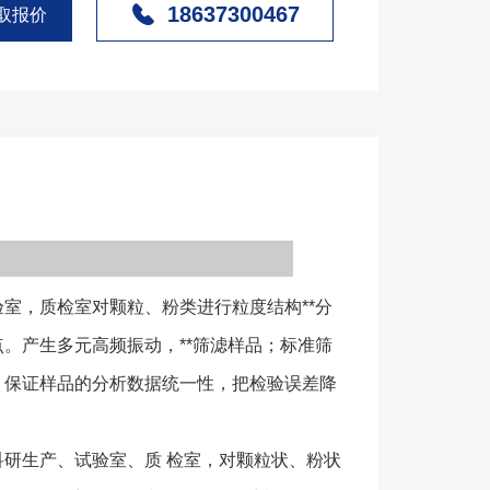
18637300467
需要设定同种物料同等筛分时间、保证样品的分析数据
取报价
误差降到低程度，以便对产品质量做出准确判断。
用于冶金、粉粒、化工、医药、建材、地质、国防等部
状、粉状物料的粒度结构、
及杂物量的**筛分、过滤、检测。该系列检验筛具有
体，筛、滤样品效率、精度高等优点。 实验筛（检
机、振动托盘、筛框、紧定手柄、定时器组成等组成
过振动电机产生振动，使筛框产生振动。筛框的层数与
的工艺定，物料进行颗粒鉴定时，将需要鉴定的物料投
，质检室对颗粒、粉类进行粒度结构**分
，可以根据需要设定时间。物料在筛框的振动下根据自
过不同目数的筛网。通过各层筛框内的物料多少来检测
。产生多元高频振动，**筛滤样品；标准筛
粒组成。 1、筛框采用SUS304不锈钢拉伸抛光
、保证样品的分析数据统一性，把检验误差降
毫米,整体成型坚固耐用,没有磁性,标准筛筛网与标准筛筛
不会松弛,能耐300度以下高温。 2、筛网有金属丝
研生产、试验室、质 检室，对颗粒状、粉状
,网孔要求两种，广泛用于超硬材料（金刚石，立方氮