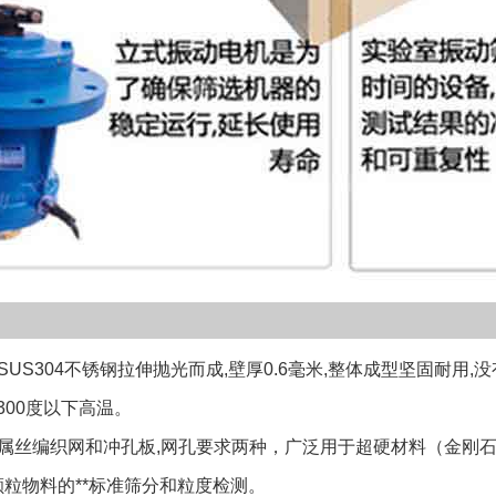
S304不锈钢拉伸抛光而成,壁厚0.6毫米,整体成型坚固耐用,
300度以下高温。
丝编织网和冲孔板,网孔要求两种，广泛用于超硬材料（金刚石
粒物料的**标准筛分和粒度检测。