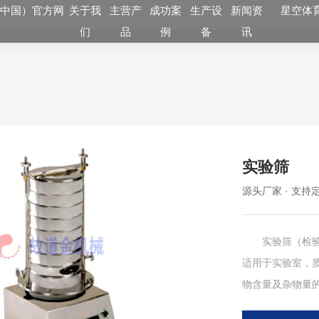
（中国）官方网
关于我
主营产
成功案
生产设
新闻资
星空体育
们
品
例
备
讯
实验筛
源头厂家 · 支持定
实验筛（检验筛
适用于实验室，质
物含量及杂物量
生多元高频振动，