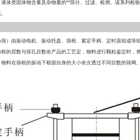
、液体类固体物含量及杂物量的**筛分、过滤、检测。该系列检
化硼）磨料，地堪
点。
分和粒度检测。
一规格网孔一致。
米（20微米）三
）由振动电机、振动托盘、筛框、紧定手柄、定时器组成等组
筛筛网材质有黄铜
筛面光滑耐磨,同
筛框的层数与筛孔目数依产品的工艺定，物料进行颗粒鉴定时，
形。 4、电子定
。物料在筛框的振动下根据自身的大小依次透过不同目数的筛网
性 5、立式振动
。
确保筛子的稳定
时需确认后层数
钢两种；