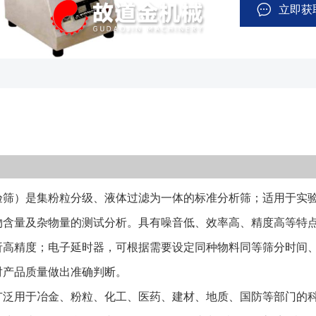
延时器，可根据
立即获
统一性，把检验
该类型筛机广泛
门的科研生产、试验室、质 检室，对颗粒
液体类固体物含量
噪音低、标准筛
验筛）由振动电
（如下图），通
筛孔目数依产品
）是集粉粒分级、液体过滤为一体的标准分析筛；适用于实验室
入到筛框的上层
身的大小依次透
物含量及杂物量的测试分析。具有噪音低、效率高、精度高等特点
出所鉴别物料的颗
析高精度；电子延时器，可根据需要设定同种物料同等筛分时间
而成,壁厚0.6
对产品质量做出准确判断。
框通过锡焊固定,
用于冶金、粉粒、化工、医药、建材、地质、国防等部门的科
编织网和冲孔板