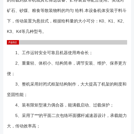
的转载到胶带机或其它筛选设备、贮存装置等配合使用。实现对
格有K0、K1、K2、K3、K4型，电源电压有380V和660V两种制式，选用
矿石、砂煤、粮食等散装物料的均匀 给料.本设备机体安装于料斗
时请确定电压制式及有无防爆要求； 2、设备安装方式有落地式和吊挂
式两种情况，并有普通型和防窜仓型两种结构形式，选型时，请务必慎重
下，传动装置为悬挂式，根据给料量的大小可分：K0、K1、K2、
考虑；设备基础螺栓和吊挂基础一般由用户自备； 3、由于现场实际情
K3、K4等几种型号。
况各不相同，建议您在选订设备型号及规格时，尽可能将您的要求描述详
尽并与相关**技术人员充分沟通，以减少不必要的麻烦； 4、签订合同
时请写明型号规格、配何种电机、是否带漏斗和调节闸门； 5、随机技
1、工作运转安全可靠且机器使用寿命长；
术文件：产品合格证、装箱单、产品使用说明书； 6、设备不局限以上
2、重量轻、体积小、结构简单，调节安装、维护、保养更方
型号，可以非标设计；
便；
3、整机采用封闭式框架结构制作，大大提高了机架的刚度和
坚固性能；
4、装有限矩型液力偶合器，能满载启动、过载保护；
5、采用了***的平面二次包络环面骡杆减速器设计，承载能力
大，传动效率高；