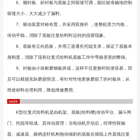
6、侧衬板、斜衬板与底板之间留缝可调，能比较准确地控制
留缝大小，大大减少了漏料。
7、驱动装置对称布置，并采用双推杆 ，使整机受力均衡，
传动平稳，消除了底板往复给料时运转的扭摆现象。
8、底板有立向筋板，并用三道通长托辊支承，保证了底板本
身刚度，消除了现有往复式给料机底板工作中弯曲变形的弊病。
9、衬板由小块耐磨钢板拼成，这样不仅更换时轻便容易，而
且可以根据实际磨损情况，有针对性地更换磨损了的衬板块，从
而使材料合理利用，降低维修费用。
K型往复式给料机是由机架、底板(给料槽)传动平台、漏斗闸
门、托辊等组成。其传动原理：当电动机开动后，经弹性联轴
器、减速器、曲柄连轩机构拖动倾斜的底板在插辊上作直线往复