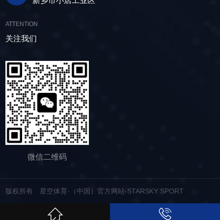
新乡市小店工业区
附在筛网上的物料，预防筛料堵网。此外，脱水
积极响应国家环保政策，部分直线筛筛体采用全
的建筑材料。 在食品行业中，脱水筛可以用
筛还配备了橡胶隔振弹簧作为减震装置，很好地
封闭设计，降低噪音与粉尘污染，为构建绿色建
于水果、蔬菜沥水，还可以用于果汁、酒类、调
ATTENTION
降低设备运行时产生的噪音，为用户创造更加舒
材产业贡献力量。 如今，故道金机械直线筛
味品等液态食品的过滤和分离，为后续食材储
适的工作环境。 脱水筛体积相对较小，单位
关注我们
已广泛应用于各类建材物料的筛分作业中，成为
存、运输及使用提供便利。 ▲故道金机械双
面积处理量大，可够满足多种物料的脱水作业的
了众多建材企业的信赖之选。如果您也希望提升
层高频脱水振动筛 说了这么多，相信大家对
要求，支持24小时不间断的连续干排作业，提升
建材物料的筛分效率，欢迎随时星空体育·（中
脱水筛的重要性有了更加清晰地认识，在产品采
生产线脱水效率。 ▲脱水振动筛 脱水筛
国）官方网站-STARSKY SPORT，故道金机械
购时，也一定要擦亮眼睛。故道金机械深耕振动
适用于金属矿山、非金属矿山以及煤矿等领域的
将提供高质量的产品，竭诚为您服务！
筛分行业多年，拥有丰富的生产经验和出色的技
尾矿处理。通过脱水筛的处理，尾矿的含水量大
术实力，我们生产的脱水筛产品，品质稳定，生
大降低，干排效果好，为矿山企业带来了显著的
产效率高，使用维护便利，能够满足不同行业，
经济效益和社会效益。脱水筛同样适用于电力、
不同客户的多样化需求，助力生产提效。
制糖、制盐、污水厂等领域，助力对细颗粒物料
的干湿分级、脱水、脱介、脱泥。
微信二维码
版权所有 星空体育·（中国）官方网站-STARSKY SPORT