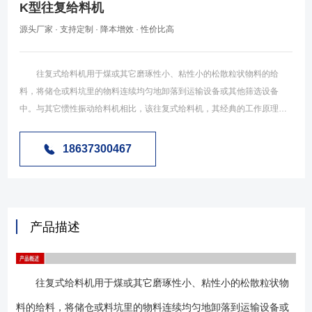
K型往复给料机
源头厂家 · 支持定制 · 降本增效 · 性价比高
往复式给料机用于煤或其它磨琢性小、粘性小的松散粒状物料的给
料，将储仓或料坑里的物料连续均匀地卸落到运输设备或其他筛选设备
中。与其它惯性振动给料机相比，该往复式给料机，其经典的工作原理和
成熟的结构形式，不仅能满足不同现场对物料大处理量的需求，而且，落
地式安装方式很大程度上提高了设备整机对工作环境的适应性，因而运行
18637300467
更可靠、更安全。 往复式给料机又叫往复式给煤机，是在原K系列往复
式给煤机的基础上经进一步**优化而研制的新型**给料设备。该系列给料机
能充分满足现代大型高产**矿井系统等场合对大流量输送系统的给料要
求。是利用曲柄连杆机构拖动下倾5°的底板在辊上做直线往复运动，从而
产品描述
把煤或其它磨琢性小、粘性不大的松散粒状、粉状物料从给料设备中均匀
地卸到受料设备中。 往复式给料机适用于矿山、矿井、选煤厂、中
站、输煤车间、港口散料码头等散料转运，可将散料经料仓或直接进行均
往复式给料机用于煤或其它磨琢性小、粘性小的松散粒状物
匀的转载到胶带机或其它筛选设备、贮存装置等配合使用。实现对矿石、
砂煤、粮食等散装物料的均匀 给料.本设备机体安装于料斗下，传动装置为
料的给料，将储仓或料坑里的物料连续均匀地卸落到运输设备或