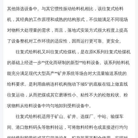
悬挂式，根据给料量的大小可分：K0、K1、K2、K3、K4等几种型
其他筛选设备中。与其它惯性振动给料机相比，该往复式给料
号。 1、工作运转安全可靠且机器使用寿命长； 2、重量轻、体积
小、结构简单，调节安装、维护、保养更方便； 3、整机采用封闭式框
机，其经典的工作原理和成熟的结构形式，不仅能满足不同现场
架结构制作，大大提高了机架的刚度和坚固性能； 4、装有限矩型液力
对物料大处理量的需求，而且，落地式安装方式很大程度上提高
偶合器，能满载启动、过载保护； 5、采用了***的平面二次包络环面
了设备整机对工作环境的适应性，因而运行更可靠、更安全。
骡杆减速器设计，承载能力大，传动效率高； 6、侧衬板、斜衬板与底
板之间留缝可调，能比较准确地控制留缝大小，大大减少了漏料。 7、
往复式给料机又叫往复式给煤机，是在原K系列往复式给煤机
驱动装置对称布置，并采用双推杆 ，使整机受力均衡，传动平稳，消除了
的基础上经进一步**优化而研制的新型**给料设备。该系列给料机
底板往复给料时运转的扭摆现象。 8、底板有立向筋板，并用三道通长
托辊支承，保证了底板本身刚度，消除了现有往复式给料机底板工作中弯
能充分满足现代大型高产**矿井系统等场合对大流量输送系统的
曲变形的弊病。 9、衬板由小块耐磨钢板拼成，这样不仅更换时轻便容
给料要求。是利用曲柄连杆机构拖动下倾5°的底板在辊上做直线
易，而且可以根据实际磨损情况，有针对性地更换磨损了的衬板块，从而
往复运动，从而把煤或其它磨琢性小、粘性不大的松散粒状、粉
使材料合理利用，降低维修费用。 K型往复式给料机是由机架、底板
(给料槽)传动平台、漏斗闸门、托辊等组成。其传动原理：当电动机开动
状物料从给料设备中均匀地卸到受料设备中。
后，经弹性联轴器、减速器、曲柄连轩机构拖动倾斜的底板在插辊上作直
往复式给料机适用于矿山、矿井、选煤厂、中站、输煤车
线往复运动，将煤均匀地卸到运输机械或其它筛选设备上。该机设有带漏
斗、带调节阀门和不带漏斗、不带调节阀门两种形式。K型往复给料机安装
间、港口散料码头等散料转运，可将散料经料仓或直接进行均匀
尺寸：K型往复给料机曲柄位置与给料量关系表： 1、往复式给料机规