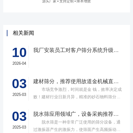
源头厂家 • 支持定制 • 降本增效
相关新闻
10
我厂安装员工对客户筛分系统升级改造完工，客户很满意，我们也很高兴！
2026-04
03
建材筛分，推荐使用故道金机械直线筛
市场竞争激烈，时间就是金 钱，效率决定成
2025-03
败！建材行业日新月异，精准的砂石物料筛分工
具成为了确保工程质量，提升生产效率的关键。
03
故道金机械，深耕振动筛分领域三十载，推出多
脱水筛应用领域广，设备采购推荐选择实力厂家
款高质量直线筛设备，以稳定的筛分质量，强大
脱水筛是一种非常广泛使用的筛分设备，通
的处理能力，提供建材砂石物料筛分解决方
2025-03
过激振器产生的激振力，使筛面产生高频振动，