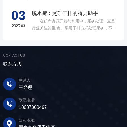
案。 ▲故道金机械直线振动筛 布局合
物料在筛面上受到连续抛掷，从而实现固体颗粒
理，精准分级 故道金机械拥有强大的技术团
03
与液体之间的分离。在多个行业中，脱水筛都发
脱水筛：尾矿干排的得力助手
队，产品设计时考虑机械结构、动力学特性和操
挥着不可或缺的作用。故道金机械带大家一起了
在矿产资源开发与利用中，尾矿处理一直是
作便捷性，其生产的直线筛产品使用时，物料在
解。 ▲故道金机械单层高频脱水振动筛
2025-03
行业关注的重 点。采用干排方式处理尾矿，不仅
筛面快速且均匀分布，筛孔不堵塞，筛分效率
在采矿业中，脱水筛经常被用于尾矿和精矿的脱
可节约企业生态环境治理资金，减少节能减排和
高，筛分精度高，为建材产品带来稳定可靠的质
水处理。选矿完成后，尾矿处理过程中需要脱水
尾矿库维护费用，还可回收尾矿中的有价成分，
量提升。 智能调控，灵活应对 故道金机
筛协助去除多余的水分，以便于尾矿的堆放或再
提高企业经济效益。尾矿干排过程中，少不了振
械直线筛可加装plc控制系统，实现远程操控。用
利用；在精矿进行进一步加工前，也需要通过脱
CONTACT US
动筛分设备的助力，脱水筛，凭借强大的性能优
户可根据实际需求轻松调整振幅、频率等筛分参
水筛进行脱水处理，以提高其品质和后续加工效
势，成为了尾矿干排系统中经常使用的明星产
联系方式
数，使故道金机械直线筛能够轻松应对不同材质
率。 在煤炭行业中，脱水筛主要用于煤泥的
品。 ▲脱水振动筛 脱水筛，专为处理含
与粒度的筛分挑战，提升筛分效率。 坚实耐
脱水处理。煤泥是煤炭洗选过程中的副产品，含
水物料而生，该设备通过激振器产生的激振力，
用，维护省心 故道金机械直线振动筛优选高
联系人
有大量的水分，使用脱水筛进行处理，可以将煤
使筛面产生高频振动，含水物料进入振动筛后，
质量材料，生产环节层层把控，生产出的振动筛
王经理
泥中的水分去除，使其达到后续加工的要
在筛面上受到连续抛掷，从而实现固体颗粒与液
产品筛体强度高，坚实耐用，可长时间高强度稳
求。 在建筑行业中，脱水筛被广泛应用于砂
体之间的分离。 脱水筛筛板采用模块式设
定作业。另外，该直线筛设备维护保养便捷，只
联系电话
石料厂的水洗砂脱水处理。水洗砂在生产过程中
计，无需螺栓即可安装，维护更换便捷，仅需要
需要定期检查、清洁、添加润滑油，即可保证振
18637300467
需要去除表面的泥土和杂质，这时候就需要用脱
3-5分钟即可完成筛板更换，显著减少了停机维护
动筛的正常运行和使用寿命。 绿色节能，引
水筛，通过脱水筛对物料进行处理，可以确保砂
公司地址
的时间。其筛网具备自清洁功能，可轻松清除粘
领未来 追求筛分效率的同时，故道金机械也
子的质量符合建筑要求，为建筑工程提供高质量