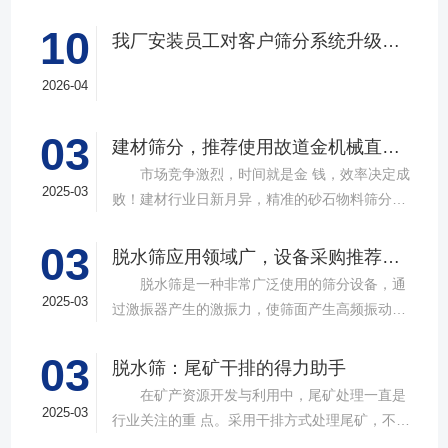
10
我厂安装员工对客户筛分系统升级改造完工，客户很满意，我们也很高兴！
2026-04
03
建材筛分，推荐使用故道金机械直线筛
市场竞争激烈，时间就是金 钱，效率决定成
2025-03
败！建材行业日新月异，精准的砂石物料筛分工
具成为了确保工程质量，提升生产效率的关键。
03
故道金机械，深耕振动筛分领域三十载，推出多
脱水筛应用领域广，设备采购推荐选择实力厂家
款高质量直线筛设备，以稳定的筛分质量，强大
脱水筛是一种非常广泛使用的筛分设备，通
的处理能力，提供建材砂石物料筛分解决方
2025-03
过激振器产生的激振力，使筛面产生高频振动，
案。 ▲故道金机械直线振动筛 布局合
物料在筛面上受到连续抛掷，从而实现固体颗粒
理，精准分级 故道金机械拥有强大的技术团
03
与液体之间的分离。在多个行业中，脱水筛都发
脱水筛：尾矿干排的得力助手
队，产品设计时考虑机械结构、动力学特性和操
挥着不可或缺的作用。故道金机械带大家一起了
在矿产资源开发与利用中，尾矿处理一直是
作便捷性，其生产的直线筛产品使用时，物料在
解。 ▲故道金机械单层高频脱水振动筛
2025-03
行业关注的重 点。采用干排方式处理尾矿，不仅
筛面快速且均匀分布，筛孔不堵塞，筛分效率
在采矿业中，脱水筛经常被用于尾矿和精矿的脱
可节约企业生态环境治理资金，减少节能减排和