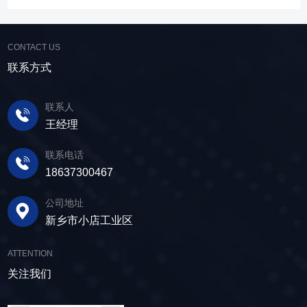
高，筛分精度高，为建材产品带来稳定可靠的质
水处理。选矿完成后，尾矿处理过程中需要脱水
尾矿库维护费用，还可回收尾矿中的有价成分，
量提升。 智能调控，灵活应对 故道金机
筛协助去除多余的水分，以便于尾矿的堆放或再
提高企业经济效益。尾矿干排过程中，少不了振
械直线筛可加装plc控制系统，实现远程操控。用
利用；在精矿进行进一步加工前，也需要通过脱
CONTACT US
动筛分设备的助力，脱水筛，凭借强大的性能优
户可根据实际需求轻松调整振幅、频率等筛分参
水筛进行脱水处理，以提高其品质和后续加工效
势，成为了尾矿干排系统中经常使用的明星产
联系方式
数，使故道金机械直线筛能够轻松应对不同材质
率。 在煤炭行业中，脱水筛主要用于煤泥的
品。 ▲脱水振动筛 脱水筛，专为处理含
与粒度的筛分挑战，提升筛分效率。 坚实耐
脱水处理。煤泥是煤炭洗选过程中的副产品，含
水物料而生，该设备通过激振器产生的激振力，
用，维护省心 故道金机械直线振动筛优选高
联系人
有大量的水分，使用脱水筛进行处理，可以将煤
使筛面产生高频振动，含水物料进入振动筛后，
质量材料，生产环节层层把控，生产出的振动筛
王经理
泥中的水分去除，使其达到后续加工的要
在筛面上受到连续抛掷，从而实现固体颗粒与液
产品筛体强度高，坚实耐用，可长时间高强度稳
求。 在建筑行业中，脱水筛被广泛应用于砂
体之间的分离。 脱水筛筛板采用模块式设
定作业。另外，该直线筛设备维护保养便捷，只
联系电话
石料厂的水洗砂脱水处理。水洗砂在生产过程中
计，无需螺栓即可安装，维护更换便捷，仅需要
需要定期检查、清洁、添加润滑油，即可保证振
18637300467
需要去除表面的泥土和杂质，这时候就需要用脱
3-5分钟即可完成筛板更换，显著减少了停机维护
动筛的正常运行和使用寿命。 绿色节能，引
水筛，通过脱水筛对物料进行处理，可以确保砂
公司地址
的时间。其筛网具备自清洁功能，可轻松清除粘
领未来 追求筛分效率的同时，故道金机械也
子的质量符合建筑要求，为建筑工程提供高质量
新乡市小店工业区
附在筛网上的物料，预防筛料堵网。此外，脱水
积极响应国家环保政策，部分直线筛筛体采用全
的建筑材料。 在食品行业中，脱水筛可以用
筛还配备了橡胶隔振弹簧作为减震装置，很好地
封闭设计，降低噪音与粉尘污染，为构建绿色建
于水果、蔬菜沥水，还可以用于果汁、酒类、调
ATTENTION
降低设备运行时产生的噪音，为用户创造更加舒
材产业贡献力量。 如今，故道金机械直线筛
味品等液态食品的过滤和分离，为后续食材储
适的工作环境。 脱水筛体积相对较小，单位
关注我们
已广泛应用于各类建材物料的筛分作业中，成为
存、运输及使用提供便利。 ▲故道金机械双
面积处理量大，可够满足多种物料的脱水作业的
了众多建材企业的信赖之选。如果您也希望提升
层高频脱水振动筛 说了这么多，相信大家对
要求，支持24小时不间断的连续干排作业，提升