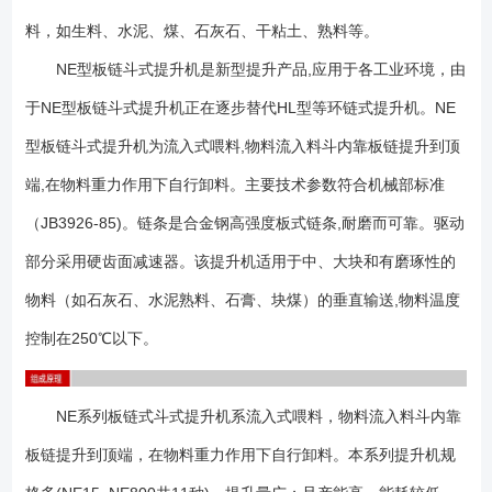
部件、驱动装置、上部装置、中部机壳、下部装置组成。 运行部件－
料，如生料、水泥、煤、石灰石、干粘土、熟料等。
－-由料斗和专用板式链条组成,NE30及以下采用单排链,NE50－－NE800
采用双排链。 驱动装置－－-采用多种驱动组合驱动,(依用户实际需要
NE型板链斗式提升机是新型提升产品,应用于各工业环境，由
而定).驱动平台上装有检修架和栏杆。驱动制装置分左装和右装两种。
于NE型板链斗式提升机正在逐步替代HL型等环链式提升机。NE
上部装置－－-安装有轨道(双排链)、逆止器、卸料口装有防回料橡胶
型板链斗式提升机为流入式喂料,物料流入料斗内靠板链提升到顶
板。 中间节－－-部分中间节装有轨道(双链),以防止链条工作中摆
动。 下部装置－－-安装有自动张紧装置。 NE型板链式提升机适
端,在物料重力作用下自行卸料。主要技术参数符合机械部标准
用于垂直输送粉状、粒状和块状物料，也可提升磨琢性大的物料，物料温
（JB3926-85)。链条是合金钢高强度板式链条,耐磨而可靠。驱动
度一般不超过200℃，提升高度*高40m。其共有11种型号：NE15、
NE30、NE50、NE100、NE150、NE200、NE300、NE400、NE500、
部分采用硬齿面减速器。该提升机适用于中、大块和有磨琢性的
NE600、NE800。 1、提升范围广：NE型板链斗式提升机对物料的种
物料（如石灰石、水泥熟料、石膏、块煤）的垂直输送,物料温度
类、特性及块度的要求少。不仅可提升粉状、粒状和块状物料，而且可提
控制在250℃以下。
升磨琢性大的物料和温度 £} 250℃的物料 。 2、输送能力大：该系列
斗式提升机具有NE15～NE800多种规格。提升量范围为15～800 m3/
h。 3、使用寿命长：喂料采取流入式，运动部件与物料之间很少发生
NE系列板链式斗式提升机系流入式喂料，物料流入料斗内靠
挤压和碰撞现象，本机的设计保证物料在喂料、提升和卸料中不会撒落，
这就防止了物料对机体的磨损，输送链采用板链式高强度耐磨链条，延长
板链提升到顶端，在物料重力作用下自行卸料。本系列提升机规
了链条和链斗的使用寿命。根据在生产中长期的实践表明，输送链使用寿