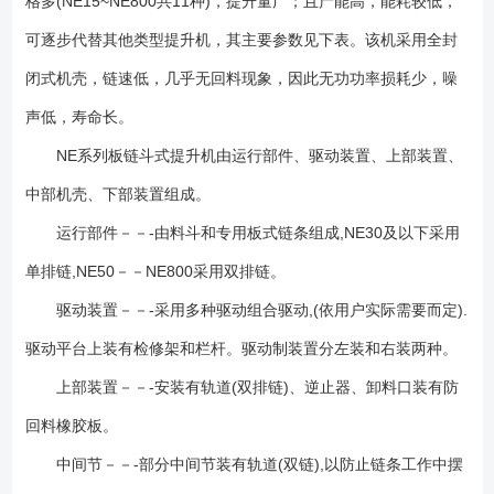
格多(NE15~NE800共11种)，提升量广；且产能高，能耗较低，
命超过5年。 4、驱动功率小：重力诱导式卸料，且采用密集型布置的
可逐步代替其他类型提升机，其主要参数见下表。该机采用全封
大容量料斗输送，链速低，且提升量大。物料提升时，几采无回料和挖料
现象，因此无效功率少，理论计算轴功率是环链提升机的45%左右 。
闭式机壳，链速低，几乎无回料现象，因此无功功率损耗少，噪
5、提升高度高：链速低，运行平稳，且采用板链式高强度耐磨链条，因此
声低，寿命长。
可达较高的提升高度(高达40m)。 6、密封性好，环境污染少。
7、运行可靠性好：设计原理，保证了整机运行的可靠性。无故障时间超过
NE系列板链斗式提升机由运行部件、驱动装置、上部装置、
3万小时。 8、操作、维修方便，易损件少。 9、整机刚性好、精
中部机壳、下部装置组成。
度高：机壳经折边、中间压筋，再经焊接，机壳刚性好，外型美观。
运行部件－－-由料斗和专用板式链条组成,NE30及以下采用
10、使用成本低：由于节能和维修少，使用成本较低。NE型板链斗式提升
机输送物料粒度范围： 1、上表动力参数是按料斗充满状态参数，设计
单排链,NE50－－NE800采用双排链。
时应根据具体情况适当变动。 2、基础可做成预埋铁或地脚螺栓两种类
驱动装置－－-采用多种驱动组合驱动,(依用户实际需要而定).
型； 3、设备不局限以上型号，可以非标设计；
驱动平台上装有检修架和栏杆。驱动制装置分左装和右装两种。
上部装置－－-安装有轨道(双排链)、逆止器、卸料口装有防
回料橡胶板。
中间节－－-部分中间节装有轨道(双链),以防止链条工作中摆