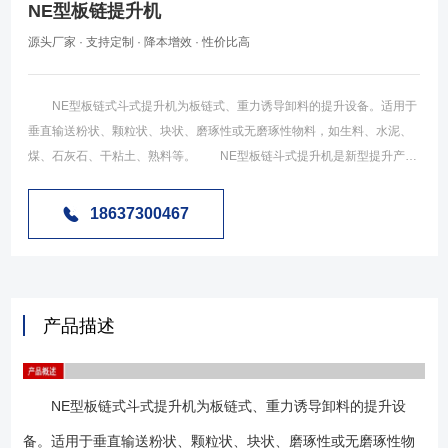
NE型板链提升机
源头厂家 · 支持定制 · 降本增效 · 性价比高
NE型板链式斗式提升机为板链式、重力诱导卸料的提升设备。适用于
垂直输送粉状、颗粒状、块状、磨琢性或无磨琢性物料，如生料、水泥、
煤、石灰石、干粘土、熟料等。 NE型板链斗式提升机是新型提升产品,
应用于各工业环境，由于NE型板链斗式提升机正在逐步替代HL型等环链
式提升机。NE型板链斗式提升机为流入式喂料,物料流入料斗内靠板链提升
18637300467
到顶端,在物料重力作用下自行卸料。主要技术参数符合机械部标准
（JB3926-85)。链条是合金钢高强度板式链条,耐磨而可靠。驱动部分采用
硬齿面减速器。该提升机适用于中、大块和有磨琢性的物料（如石灰石、
水泥熟料、石膏、块煤）的垂直输送,物料温度控制在250℃以下。 NE
产品描述
系列板链式斗式提升机系流入式喂料，物料流入料斗内靠板链提升到顶
端，在物料重力作用下自行卸料。本系列提升机规格多(NE15~NE800共
11种)，提升量广；且产能高，能耗较低，可逐步代替其他类型提升机，其
NE型板链式斗式提升机为板链式、重力诱导卸料的提升设
主要参数见下表。该机采用全封闭式机壳，链速低，几乎无回料现象，因
此无功功率损耗少，噪声低，寿命长。 NE系列板链斗式提升机由运行
备。适用于垂直输送粉状、颗粒状、块状、磨琢性或无磨琢性物