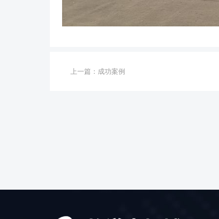
上一篇：
成功案例