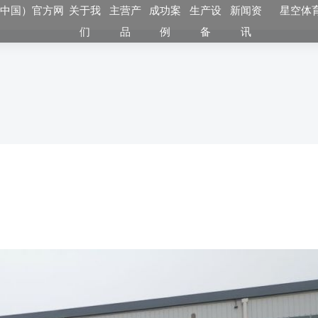
（中国）官方网
关于我
主营产
成功案
生产设
新闻资
星空体育
们
品
例
备
讯