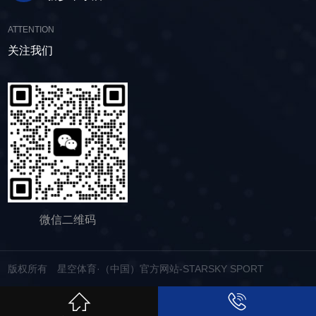
ATTENTION
关注我们
微信二维码
版权所有 星空体育·（中国）官方网站-STARSKY SPORT