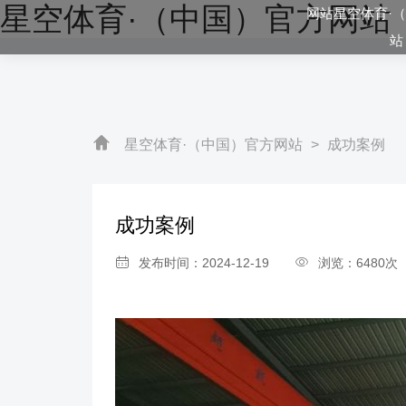
星空体育·（中国）官方网站
网站星空体育·
站
星空体育·（中国）官方网站
>
成功案例
成功案例
发布时间：2024-12-19
浏览：6480次