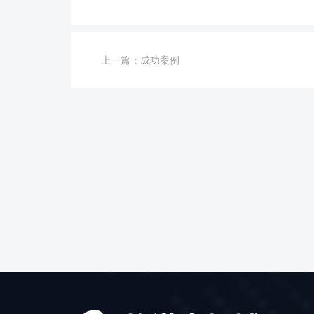
上一篇：
成功案例