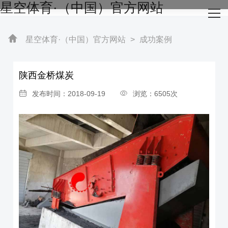
星空体育·（中国）官方网站
网站星空体育·（中国）官方网站
关于我们
星空体育·（中国）官方网站
>
成功案例
主营产品
陕西金桥煤炭
成功案例
发布时间：2018-09-19
浏览：6505次
生产设备
新闻资讯
星空体育·（中国）官方网站-STARSKY SPORT